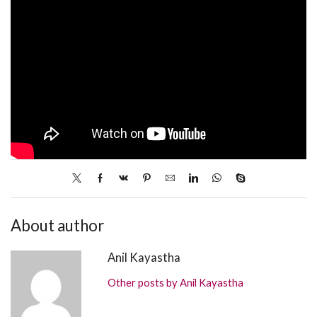
About author
Anil Kayastha
Other posts by Anil Kayastha