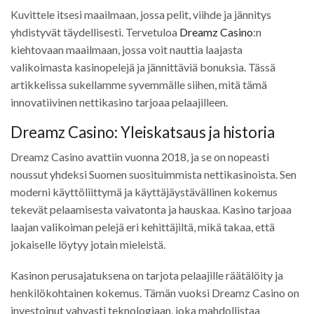
Kuvittele itsesi maailmaan, jossa pelit, viihde ja jännitys
yhdistyvät täydellisesti. Tervetuloa
Dreamz Casino
:n
kiehtovaan maailmaan, jossa voit nauttia laajasta
valikoimasta kasinopelejä ja jännittäviä bonuksia. Tässä
artikkelissa sukellamme syvemmälle siihen, mitä tämä
innovatiivinen nettikasino tarjoaa pelaajilleen.
Dreamz Casino: Yleiskatsaus ja historia
Dreamz Casino avattiin vuonna 2018, ja se on nopeasti
noussut yhdeksi Suomen suosituimmista nettikasinoista. Sen
moderni käyttöliittymä ja käyttäjäystävällinen kokemus
tekevät pelaamisesta vaivatonta ja hauskaa. Kasino tarjoaa
laajan valikoiman pelejä eri kehittäjiltä, mikä takaa, että
jokaiselle löytyy jotain mieleistä.
Kasinon perusajatuksena on tarjota pelaajille räätälöity ja
henkilökohtainen kokemus. Tämän vuoksi Dreamz Casino on
investoinut vahvasti teknologiaan, joka mahdollistaa