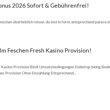
Bonus 2026 Sofort & Gebührenfrei!
wischen überheblich retour, du bist in form, entsprechend parece 
Im Feschen Fresh Kasino Provision!
en? Kasino Provision Bloß Umsatzbedingungen Ended up being Bed
nes Provision Ohne Einzahlung Entsprechend...