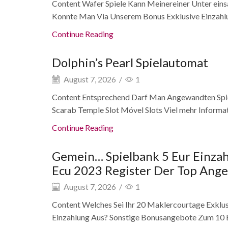
Content Wafer Spiele Kann Meinereiner Unter ein
Konnte Man Via Unserem Bonus Exklusive Einzahlu
Continue Reading
Dolphin’s Pearl Spielautomat
August 7, 2026
/
1
Content Entsprechend Darf Man Angewandten Spi
Scarab Temple Slot Móvel Slots Viel mehr Informati
Continue Reading
Gemein… Spielbank 5 Eur Einzah
Ecu 2023 Register Der Top Ang
August 7, 2026
/
1
Content Welches Sei Ihr 20 Maklercourtage Exklus
Einzahlung Aus? Sonstige Bonusangebote Zum 10 E