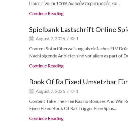
Ποιες είναι οι 100% δωρεάν περιστροφές και...
Continue Reading
Spielbank Lastschrift Online Spi
August 7, 2026
/
1
Content Sofortüberweisung als einfaches ELV Drü
Nachfolgende Anbieter sind vor allem as part of De
Continue Reading
Book Of Ra Fixed Umsetzbar Für
August 7, 2026
/
1
Content Take The Free Kasino Bonuses And Win R
Einen Fixed Book Of Ra? Trigger Free Spins...
Continue Reading