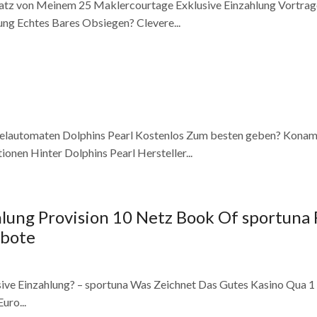
satz von Meinem 25 Maklercourtage Exklusive Einzahlung Vortra
ng Echtes Bares Obsiegen? Clevere...
elautomaten Dolphins Pearl Kostenlos Zum besten geben? Konam
onen Hinter Dolphins Pearl Hersteller...
lung Provision 10 Netz Book Of sportuna 
ebote
ive Einzahlung? – sportuna Was Zeichnet Das Gutes Kasino Qua 1
uro...