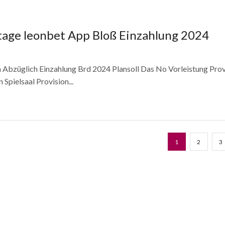
rtage leonbet App Bloß Einzahlung 2024
Abzüglich Einzahlung Brd 2024 Plansoll Das No Vorleistung Prov
Spielsaal Provision...
1
2
3