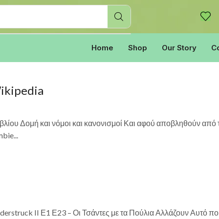
Home
Shop
Our Story
C
ikipedia
ιβλίου Δομή και νόμοι και κανονισμοί Και αφού αποβληθούν από 
bie...
erstruck II Ε1 Ε23 – Οι Τσάντες με τα Πούλια Αλλάζουν Αυτό π