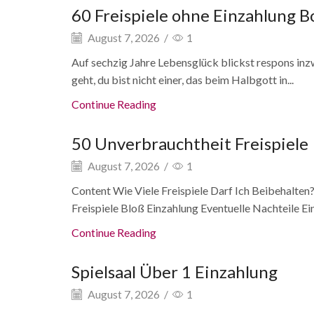
60 Freispiele ohne Einzahlung 
August 7, 2026
/
1
Auf sechzig Jahre Lebensglück blickst respons inz
geht, du bist nicht einer, das beim Halbgott in...
Continue Reading
50 Unverbrauchtheit Freispiele 
August 7, 2026
/
1
Content Wie Viele Freispiele Darf Ich Beibehalt
Freispiele Bloß Einzahlung Eventuelle Nachteile Ei
Continue Reading
Spielsaal Über 1 Einzahlung
August 7, 2026
/
1