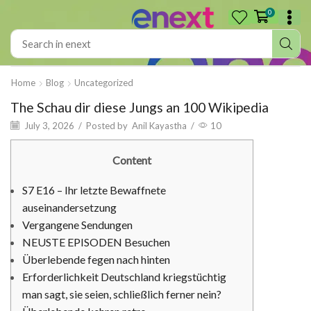
0
Home
Blog
Uncategorized
The Schau dir diese Jungs an 100 Wikipedia
July 3, 2026
/
Posted by
Anil Kayastha
/
10
Content
S7 E16 – Ihr letzte Bewaffnete
auseinandersetzung
Vergangene Sendungen
NEUSTE EPISODEN Besuchen
Überlebende fegen nach hinten
Erforderlichkeit Deutschland kriegstüchtig
man sagt, sie seien, schließlich ferner nein?