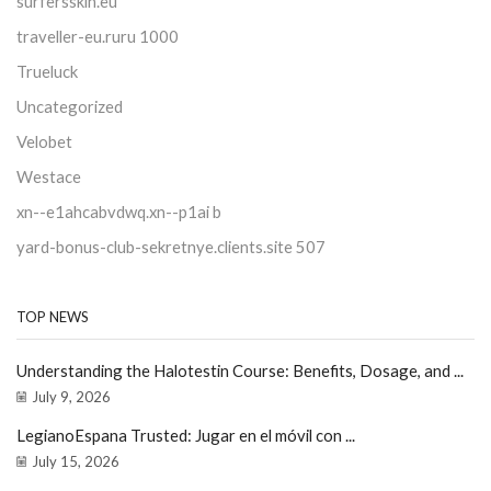
surfersskin.eu
traveller-eu.ruru 1000
Trueluck
Uncategorized
Velobet
Westace
xn--e1ahcabvdwq.xn--p1ai b
yard-bonus-club-sekretnye.clients.site 507
TOP NEWS
Understanding the Halotestin Course: Benefits, Dosage, and ...
July 9, 2026
LegianoEspana Trusted: Jugar en el móvil con ...
July 15, 2026