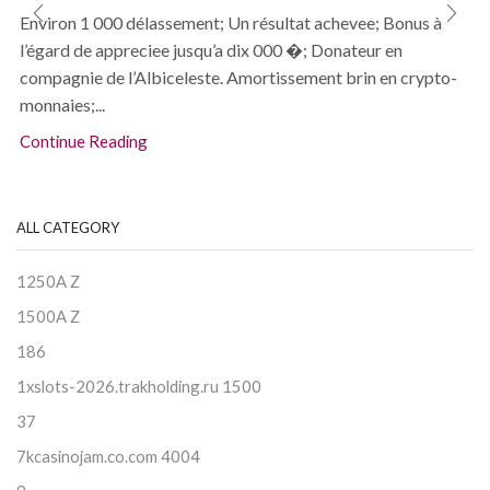
Environ 1 000 délassement; Un résultat achevee; Bonus à
l’égard de appreciee jusqu’a dix 000 �; Donateur en
compagnie de l’Albiceleste. Amortissement brin en crypto-
monnaies;...
Continue Reading
ALL CATEGORY
1250A Z
1500A Z
186
1xslots-2026.trakholding.ru 1500
37
7kcasinojam.co.com 4004