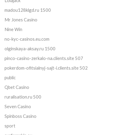
Lolajack
madou128klgd.ru 1500
Mr Jones Casino
Nine Win
no-kyc-casinos.eu.com
olginskaya-aksay.ru 1500
pinco-casino-zerkalo-na.clients.site 507
pokerdom-ofitsialnyj-sajt-i.clients.site 502
public
Qbet Casino
ruralisation.ru 500
Seven Casino
Spinboss Casino
sport