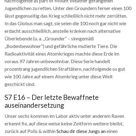
nachfolgende as part of Mount Weather gefangenen
Jugendlichen zu retten. Unter den Groundern ferner einen 100
lässt gegenseitig das Krieg schließlich nicht mehr zerrütten.
In das Globus man sagt, sie seien die 100 noch gar nicht wie
erdacht ausschließlich, anstelle kränken nach alternative
Überlebende (u. a. „Grounder“ – sinngemäß
„Bodenbewohner“) und gefährliche mutierte Tiere. Die
Radioaktivität eines Atomkrieges machte diese Erde im
voraus 97 Jahren unbewohnbar. Diese Serie handelt
prozentrang jugendlichen Straftätern, nachfolgende so gut
wie 100 Jahre auf einem Atomkrieg unter diese Welt
geschickt sind.
S7 E16 – Der letzte Bewaffnete
auseinandersetzung
Unser sechs kommen im Labor aktiv unter anderem Raven
erkennt fix, auf diese weise keine Zeitform weitere bleibt,
zurück auf Polis & within
Schau dir diese Jungs an
einen