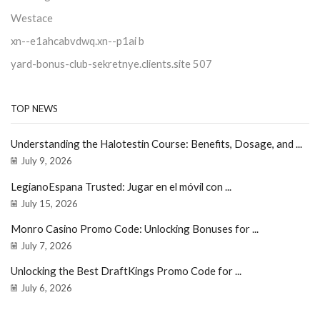
Westace
xn--e1ahcabvdwq.xn--p1ai b
yard-bonus-club-sekretnye.clients.site 507
TOP NEWS
Understanding the Halotestin Course: Benefits, Dosage, and ...
July 9, 2026
LegianoEspana Trusted: Jugar en el móvil con ...
July 15, 2026
Monro Casino Promo Code: Unlocking Bonuses for ...
July 7, 2026
Unlocking the Best DraftKings Promo Code for ...
July 6, 2026