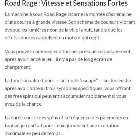
Road Rage : Vitesse et Sensations Fortes
La machine à sous Road Rage incarne la montée d’adrénaline
d’une course à grande vitesse. Son schéma de couleurs vibrant
évoque les lumières néon de la ville la nuit, tandis que les
effets sonores rappellent un moteur qui rugit.
Vous pouvez commencer à tourner presque instantanément
après avoir lancé le jeu ; il n’y a pas de long écran de
chargement.
La fonctionnalité bonus — un mode “escape” — se déclenche
après avoir obtenu trois symboles spécifiques, vous offrant
des free spins qui peuvent s’accumuler rapidement si vous
avez de la chance.
La durée courte des spins et la fréquence des paiements en
font un jeu parfait pour ceux qui veulent une excitation
maximale en peu de temps.