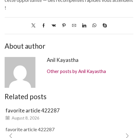
!
About author
Anil Kayastha
Other posts by Anil Kayastha
Related posts
favorite article 422287
August 8, 2026
favorite article 422287