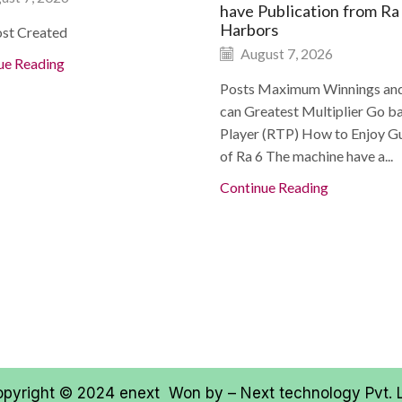
have Publication from Ra
Harbors
ost Created
August 7, 2026
ue Reading
Posts Maximum Winnings an
can Greatest Multiplier Go b
Player (RTP) How to Enjoy G
of Ra 6 The machine have a...
Continue Reading
opyright © 2024
enext
Won by –
Next technology Pvt. 