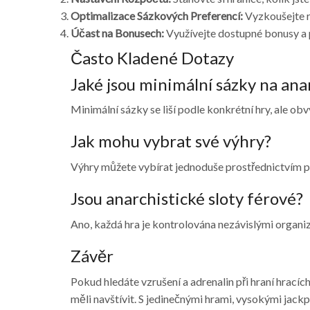
Optimalizace Sázkových Preferencí:
Vyzkoušejte r
Účast na Bonusech:
Využívejte dostupné bonusy a 
Často Kladené Dotazy
Jaké jsou minimální sázky na ana
Minimální sázky se liší podle konkrétní hry, ale obv
Jak mohu vybrat své výhry?
Výhry můžete vybírat jednoduše prostřednictvím p
Jsou anarchistické sloty férové?
Ano, každá hra je kontrolována nezávislými organiza
Závěr
Pokud hledáte vzrušení a adrenalin při hraní hrací
měli navštívit. S jedinečnými hrami, vysokými jac