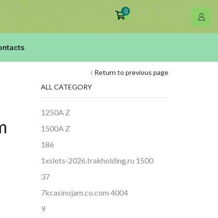
0
ontacts
Return to previous page
ALL CATEGORY
1250A Z
m
1500A Z
186
1xslots-2026.trakholding.ru 1500
37
7kcasinojam.co.com 4004
9