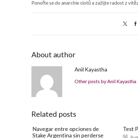
Ponořte se do anarchie slotů a zažijte radost z vítě
About author
Anil Kayastha
Other posts by Anil Kayastha
Related posts
Navegar entre opciones de
Test 
Stake Argentina sin perderse
Aug