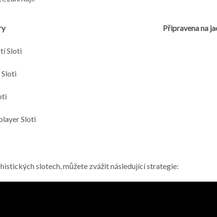
ry
Připravena na j
tí Sloti
 Sloti
oti
layer Sloti
istických slotech, můžete zvážit následující strategie: