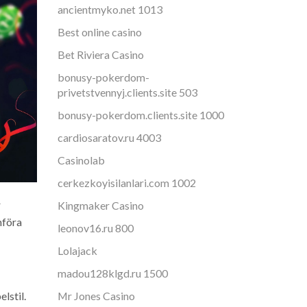
ancientmyko.net 1013
Best online casino
Bet Riviera Casino
bonusy-pokerdom-
privetstvennyj.clients.site 503
bonusy-pokerdom.clients.site 1000
cardiosaratov.ru 4003
Casinolab
cerkezkoyisilanlari.com 1002
r
Kingmaker Casino
mföra
leonov16.ru 800
Lolajack
madou128klgd.ru 1500
lstil.
Mr Jones Casino