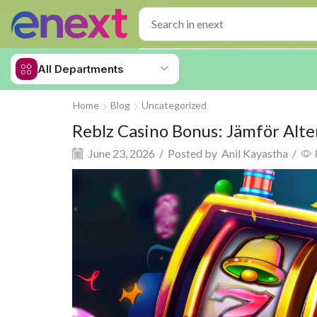
All Departments
Home
Blog
Uncategorized
Reblz Casino Bonus: Jämför Alte
June 23, 2026
/
Posted by
Anil Kayastha
/