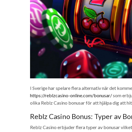
I Sverige har spelare flera alternativ när det komme
https://reblzcasino-online.com/bonusar/
som erbju
olika Reblz Casino bonusar för att hjälpa dig att hi
Reblz Casino Bonus: Typer av Bo
Reblz Casino erbjuder flera typer av bonusar vilket 