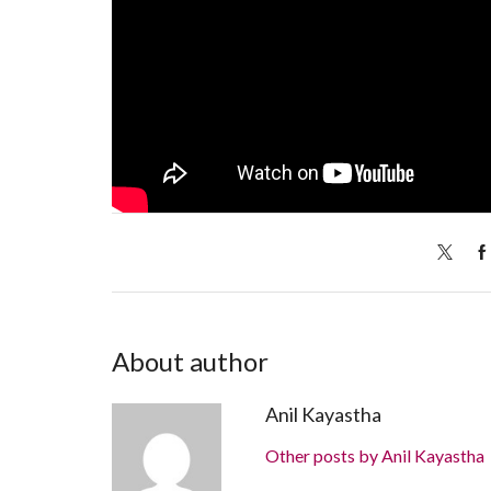
About author
Anil Kayastha
Other posts by Anil Kayastha