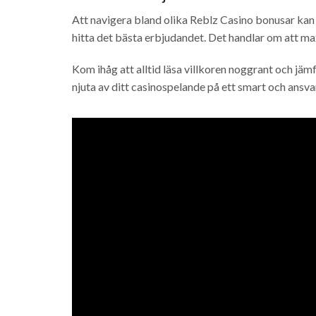
Att navigera bland olika Reblz Casino bonusar kan
hitta det bästa erbjudandet. Det handlar om att ma
Kom ihåg att alltid läsa villkoren noggrant och jäm
njuta av ditt casinospelande på ett smart och ansvar