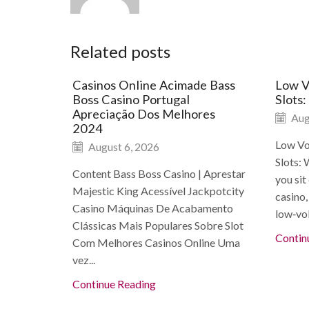
Related posts
Casinos Online Acimade Bass
Low Vo
Boss Casino Portugal
Slots
Apreciação Dos Melhores
Aug
2024
Low Vol
August 6, 2026
Slots:
Content Bass Boss Casino | Aprestar
you sit
Majestic King Acessível Jackpotcity
casino
Casino Máquinas De Acabamento
low‑vola
Clássicas Mais Populares Sobre Slot
Contin
Com Melhores Casinos Online Uma
vez...
Continue Reading