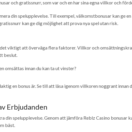
ar och gratissnurr, som var och en har sina egna villkor och förde
imera din spelupplevelse. Till exempel, välkomstbonusar kan ge en
ratissnurr kan ge dig möjlighet att prova nya spel utan risk.
det viktigt att överväga flera faktorer. Villkor och omsättningskra
t beslut.
omsättas innan du kan ta ut vinster?
laktig en bonus är. Se till att läsa igenom villkoren noggrant innan 
 av Erbjudanden
ttra din spelupplevelse. Genom att jämföra Reblz Casino bonusar k
em bäst.