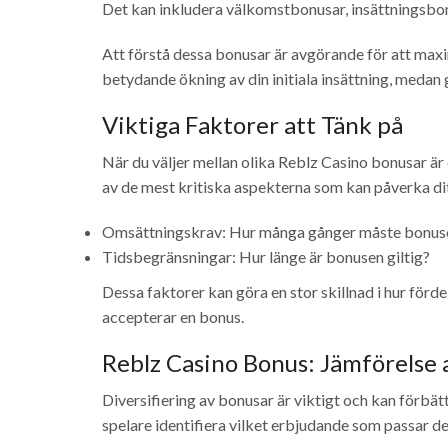
Det kan inkludera välkomstbonusar, insättningsbonus
Att förstå dessa bonusar är avgörande för att max
betydande ökning av din initiala insättning, medan g
Viktiga Faktorer att Tänk på
När du väljer mellan olika Reblz Casino bonusar är 
av de mest kritiska aspekterna som kan påverka dit
Omsättningskrav: Hur många gånger måste bonusen 
Tidsbegränsningar: Hur länge är bonusen giltig?
Dessa faktorer kan göra en stor skillnad i hur förde
accepterar en bonus.
Reblz Casino Bonus: Jämförelse
Diversifiering av bonusar är viktigt och kan förbä
spelare identifiera vilket erbjudande som passar d