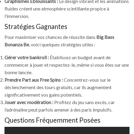
Graphismes Éblouissants :
Le design vibrant et les animations
fluides créent une atmosphère scintillante propice à
l’immersion.
Stratégies Gagnantes
Pour maximiser vos chances de réussite dans
Big Bass
Bonanza Be
, voici quelques stratégies utiles :
Gérer votre bankroll :
Établissez un budget avant de
commencer à jouer et respectez-le, même si vous êtes sur une
bonne lancée.
Prendre Part aux Free Spins :
Concentrez-vous sur le
déclenchement des tours gratuits, car ils augmentent
significativement vos gains potentiels.
Jouer avec modération :
Profitez du jeu sans excès, car
l’adrénaline peut parfois amener à des paris impulsifs.
Questions Fréquemment Posées