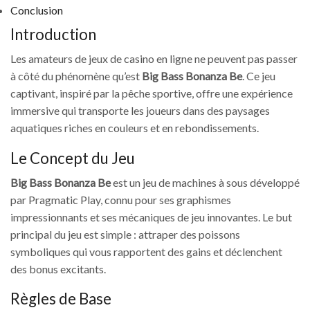
Conclusion
Introduction
Les amateurs de jeux de casino en ligne ne peuvent pas passer
à côté du phénomène qu’est
Big Bass Bonanza Be
. Ce jeu
captivant, inspiré par la pêche sportive, offre une expérience
immersive qui transporte les joueurs dans des paysages
aquatiques riches en couleurs et en rebondissements.
Le Concept du Jeu
Big Bass Bonanza Be
est un jeu de machines à sous développé
par Pragmatic Play, connu pour ses graphismes
impressionnants et ses mécaniques de jeu innovantes. Le but
principal du jeu est simple : attraper des poissons
symboliques qui vous rapportent des gains et déclenchent
des bonus excitants.
Règles de Base