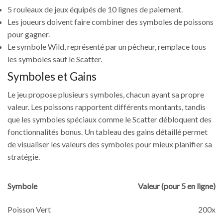
5 rouleaux de jeux équipés de 10 lignes de paiement.
Les joueurs doivent faire combiner des symboles de poissons
pour gagner.
Le symbole Wild, représenté par un pêcheur, remplace tous
les symboles sauf le Scatter.
Symboles et Gains
Le jeu propose plusieurs symboles, chacun ayant sa propre
valeur. Les poissons rapportent différents montants, tandis
que les symboles spéciaux comme le Scatter débloquent des
fonctionnalités bonus. Un tableau des gains détaillé permet
de visualiser les valeurs des symboles pour mieux planifier sa
stratégie.
Symbole
Valeur (pour 5 en ligne)
Poisson Vert
200x