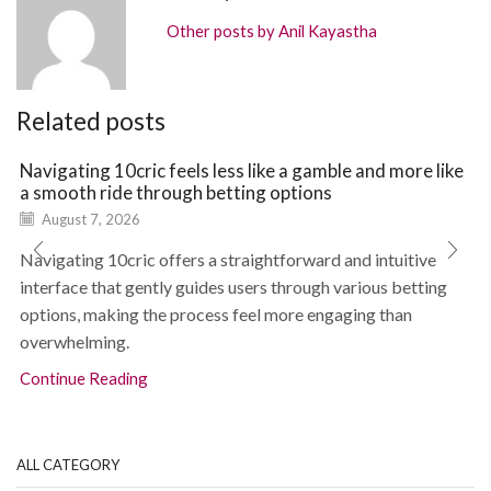
Other posts by Anil Kayastha
Related posts
Navigating 10cric feels less like a gamble and more like
a smooth ride through betting options
August 7, 2026
Navigating 10cric offers a straightforward and intuitive
interface that gently guides users through various betting
options, making the process feel more engaging than
overwhelming.
Continue Reading
ALL CATEGORY