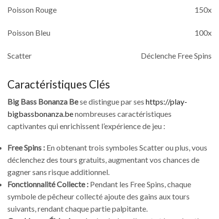
Poisson Rouge
150x
Poisson Bleu
100x
Scatter
Déclenche Free Spins
Caractéristiques Clés
Big Bass Bonanza Be
se distingue par ses
https://play-
bigbassbonanza.be
nombreuses caractéristiques
captivantes qui enrichissent l’expérience de jeu :
Free Spins :
En obtenant trois symboles Scatter ou plus, vous
déclenchez des tours gratuits, augmentant vos chances de
gagner sans risque additionnel.
Fonctionnalité Collecte :
Pendant les Free Spins, chaque
symbole de pêcheur collecté ajoute des gains aux tours
suivants, rendant chaque partie palpitante.