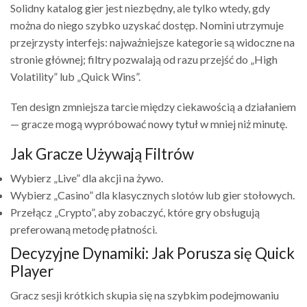
Solidny katalog gier jest niezbędny, ale tylko wtedy, gdy
można do niego szybko uzyskać dostęp. Nomini utrzymuje
przejrzysty interfejs: najważniejsze kategorie są widoczne na
stronie głównej; filtry pozwalają od razu przejść do „High
Volatility” lub „Quick Wins”.
Ten design zmniejsza tarcie między ciekawością a działaniem
— gracze mogą wypróbować nowy tytuł w mniej niż minutę.
Jak Gracze Używają Filtrów
Wybierz „Live” dla akcji na żywo.
Wybierz „Casino” dla klasycznych slotów lub gier stołowych.
Przełącz „Crypto”, aby zobaczyć, które gry obsługują
preferowaną metodę płatności.
Decyzyjne Dynamiki: Jak Porusza się Quick
Player
Gracz sesji krótkich skupia się na szybkim podejmowaniu