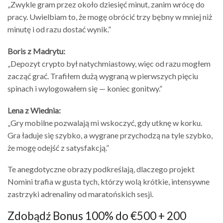
„Zwykle gram przez około dziesięć minut, zanim wrócę do
pracy. Uwielbiam to, że mogę obrócić trzy bębny w mniej niż
minutę i od razu dostać wynik.”
Boris z Madrytu:
„Depozyt crypto był natychmiastowy, więc od razu mogłem
zacząć grać. Trafiłem dużą wygraną w pierwszych pięciu
spinach i wylogowałem się — koniec gonitwy.”
Lena z Wiednia:
„Gry mobilne pozwalają mi wskoczyć, gdy utknę w korku.
Gra ładuje się szybko, a wygrane przychodzą na tyle szybko,
że mogę odejść z satysfakcją.”
Te anegdotyczne obrazy podkreślają, dlaczego projekt
Nomini trafia w gusta tych, którzy wolą krótkie, intensywne
zastrzyki adrenaliny od maratońskich sesji.
Zdobądź Bonus 100% do €500 + 200