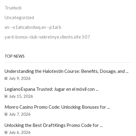
Trueluck
Uncategorized
xn--e1ahcabvdwq.xn--p1ai b
yard-bonus-club-sekretnye.clients.site 507
TOP NEWS
Understanding the Halotestin Course: Benefits, Dosage, and ...
July 9, 2026
LegianoEspana Trusted: Jugar en el móvil con ...
July 15, 2026
Monro Casino Promo Code: Unlocking Bonuses for ...
July 7, 2026
Unlocking the Best DraftKings Promo Code for ...
July 6, 2026