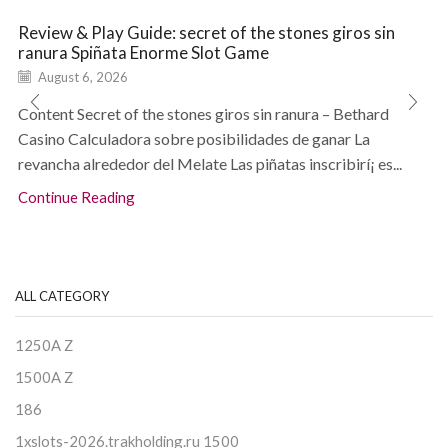
Review & Play Guide: secret of the stones giros sin
ranura Spiñata Enorme Slot Game
August 6, 2026
Content Secret of the stones giros sin ranura – Bethard
Casino Calculadora sobre posibilidades de ganar La
revancha alrededor del Melate Las piñatas inscribirí¡ es...
Continue Reading
ALL CATEGORY
1250A Z
1500A Z
186
1xslots-2026.trakholding.ru 1500