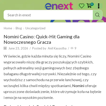
0
Home
Blog
Uncategorized
Nomini Casino: Quick‑Hit Gaming dla
Nowoczesnego Gracza
June 23, 2026
/
Posted by
Anil Kayastha
/
9
W świecie, gdzie każda minuta się liczy, Nomini Casino
wypracowało niszę dla graczy poszukujących szybkich,
pełnych adrenaliny sesji gamingowych bez zbędnego
bałaganu długotrwałej rozrywki. Niezależnie od tego, czy
wychodzisz z samochodu na przerwie lunchowej, czy
wcisnąłeś kilka chwil między spotkaniami,
Nomini
oferuje
uproszczone doświadczenie, które utrzymuje koła na bębnie
i emocje na wysokim poziomie.