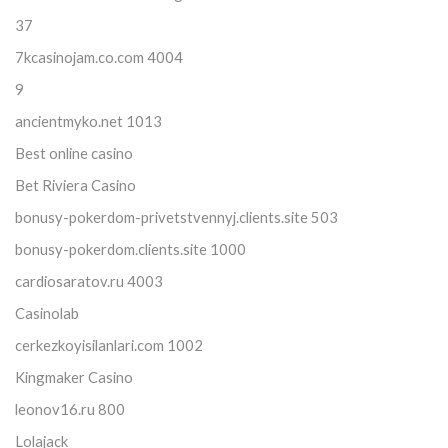
37
7kcasinojam.co.com 4004
9
ancientmyko.net 1013
Best online casino
Bet Riviera Casino
bonusy-pokerdom-privetstvennyj.clients.site 503
bonusy-pokerdom.clients.site 1000
cardiosaratov.ru 4003
Casinolab
cerkezkoyisilanlari.com 1002
Kingmaker Casino
leonov16.ru 800
Lolajack