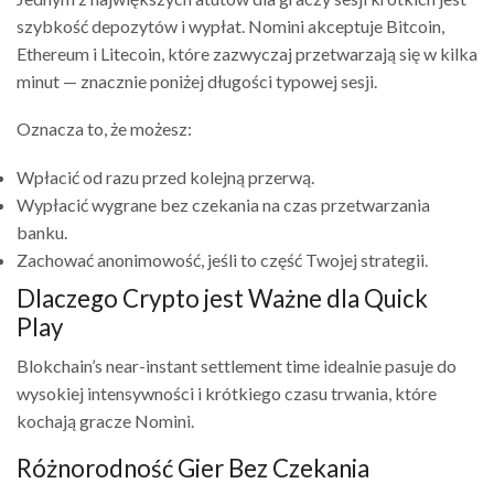
szybkość depozytów i wypłat. Nomini akceptuje Bitcoin,
Ethereum i Litecoin, które zazwyczaj przetwarzają się w kilka
minut — znacznie poniżej długości typowej sesji.
Oznacza to, że możesz:
Wpłacić od razu przed kolejną przerwą.
Wypłacić wygrane bez czekania na czas przetwarzania
banku.
Zachować anonimowość, jeśli to część Twojej strategii.
Dlaczego Crypto jest Ważne dla Quick
Play
Blokchain’s near-instant settlement time idealnie pasuje do
wysokiej intensywności i krótkiego czasu trwania, które
kochają gracze Nomini.
Różnorodność Gier Bez Czekania