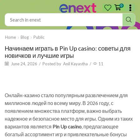
0
Home
Blog
Public
Начинаем играть в Pin Up casino: советы для
новичков и лучшие игры
June 24, 2026
/
Posted by
Anil Kayastha
/
11
Онлайн-казино стало популярным развлечением для
миллионов людей по всему миру. В 2026 году, с
появлением множества платформ, важно выбрать
надежное и безопасное место для игры. Одним из таких
вариантов является
Pin Up casino
, предлагающее
богатый ассортимент игр и привлекательные бонусы