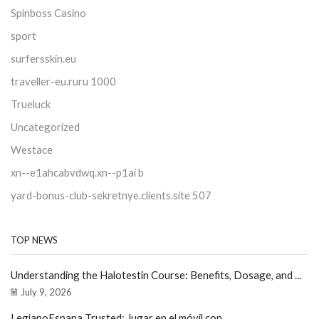
Spinboss Casino
sport
surfersskin.eu
traveller-eu.ruru 1000
Trueluck
Uncategorized
Westace
xn--e1ahcabvdwq.xn--p1ai b
yard-bonus-club-sekretnye.clients.site 507
TOP NEWS
Understanding the Halotestin Course: Benefits, Dosage, and ...
July 9, 2026
LegianoEspana Trusted: Jugar en el móvil con ...