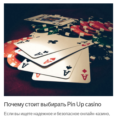
Почему стоит выбирать Pin Up casino
Если вы ищете надежное и безопасное онлайн-казино,