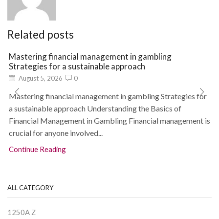
Related posts
Mastering financial management in gambling
Strategies for a sustainable approach
August 5, 2026
0
Mastering financial management in gambling Strategies for
a sustainable approach Understanding the Basics of
Financial Management in Gambling Financial management is
crucial for anyone involved...
Continue Reading
ALL CATEGORY
1250A Z