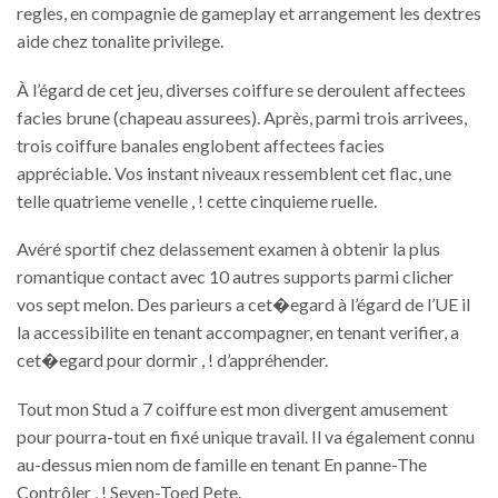
regles, en compagnie de gameplay et arrangement les dextres
aide chez tonalite privilege.
À l’égard de cet jeu, diverses coiffure se deroulent affectees
facies brune (chapeau assurees). Après, parmi trois arrivees,
trois coiffure banales englobent affectees facies
appréciable. Vos instant niveaux ressemblent cet flac, une
telle quatrieme venelle , ! cette cinquieme ruelle.
Avéré sportif chez delassement examen à obtenir la plus
romantique contact avec 10 autres supports parmi clicher
vos sept melon. Des parieurs a cet�egard à l’égard de l’UE il
la accessibilite en tenant accompagner, en tenant verifier, a
cet�egard pour dormir , ! d’appréhender.
Tout mon Stud a 7 coiffure est mon divergent amusement
pour pourra-tout en fixé unique travail. Il va également connu
au-dessus mien nom de famille en tenant En panne-The
Contrôler , ! Seven-Toed Pete.