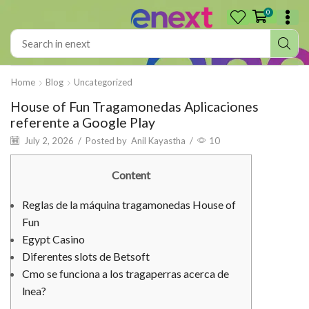
0
Home
Blog
Uncategorized
House of Fun Tragamonedas Aplicaciones
referente a Google Play
July 2, 2026
/
Posted by
Anil Kayastha
/
10
Content
Reglas de la máquina tragamonedas House of
Fun
Egypt Casino
Diferentes slots de Betsoft
Cmo se funciona a los tragaperras acerca de
lnea?