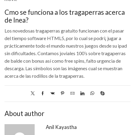
Cmo se funciona a los tragaperras acerca
de lnea?
Los novedosas tragaperras gratuito funcionan con el pasar
del tiempo software HTML5, por lo cual se podrí¡ jugar a
prácticamente todo el mundo nuestros juegos desde su ipad
sin dificultades. Contamos joviales 100’s sobre tragaperras
de balde con bonus así­ como free spins, falto urgencia de
descarga. Las símbolos son las imágenes cual se muestran
acerca de las rodillos de la tragaperras.
About author
Anil Kayastha