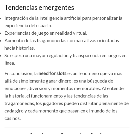
Tendencias emergentes
Integración de la inteligencia artificial para personalizar la
experiencia del usuario.
Experiencias de juego en realidad virtual.
Aumento de las tragamonedas con narrativas orientadas
hacia historias.
Se espera una mayor regulación y transparencia en juegos en
línea.
En conclusión, la
need for slots
es un fenómeno que va más
allá de simplemente ganar dinero; es una búsqueda de
emociones, diversión y momentos memorables. Al entender
la historia, el funcionamiento y las tendencias de las
tragamonedas, los jugadores pueden disfrutar plenamente de
cada giro y cada momento que pasan en el mundo de los
casinos.