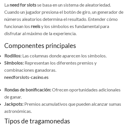
La
need for slots
se basa en un sistema de aleatoriedad.
Cuando un jugador presiona el botón de giro, un generador de
números aleatorios determina el resultado. Entender cómo
funcionan los
reels
y los símbolos es fundamental para
disfrutar al máximo de la experiencia.
Componentes principales
Rodillos:
Las columnas donde aparecen los símbolos.
Símbolos:
Representan los diferentes premios y
combinaciones ganadoras.
needforslots-casino.es
Rondas de bonificación:
Ofrecen oportunidades adicionales
de ganar.
Jackpots:
Premios acumulativos que pueden alcanzar sumas
astronómicas.
Tipos de tragamonedas