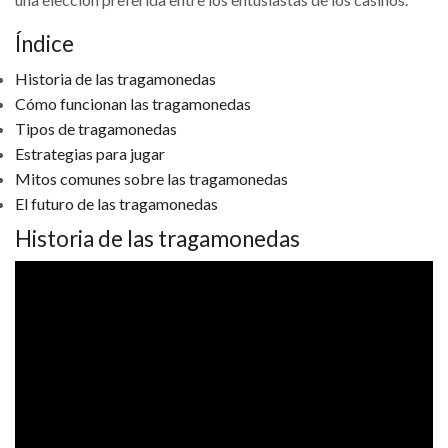
Índice
Historia de las tragamonedas
Cómo funcionan las tragamonedas
Tipos de tragamonedas
Estrategias para jugar
Mitos comunes sobre las tragamonedas
El futuro de las tragamonedas
Historia de las tragamonedas