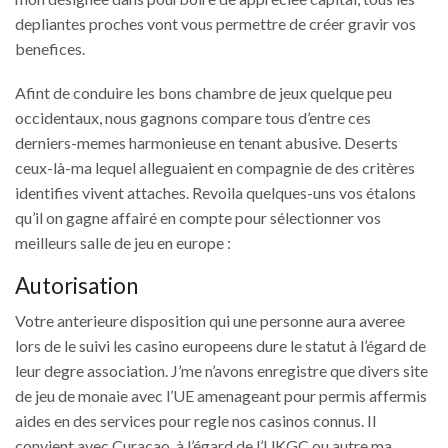
depliantes proches vont vous permettre de créer gravir vos
benefices.
Afint de conduire les bons chambre de jeux quelque peu
occidentaux, nous gagnons compare tous d’entre ces
derniers-memes harmonieuse en tenant abusive. Deserts
ceux-là-ma lequel alleguaient en compagnie de des critères
identifies vivent attaches. Revoila quelques-uns vos étalons
qu’il on gagne affairé en compte pour sélectionner vos
meilleurs salle de jeu en europe :
Autorisation
Votre anterieure disposition qui une personne aura averee
lors de le suivi les casino europeens dure le statut à l’égard de
leur degre association. J’me n’avons enregistre que divers site
de jeu de monaie avec l’UE amenageant pour permis affermis
aides en des services pour regle nos casinos connus. Il
convient avec Curacao, à l’égard de l’UKGC ou autre ma