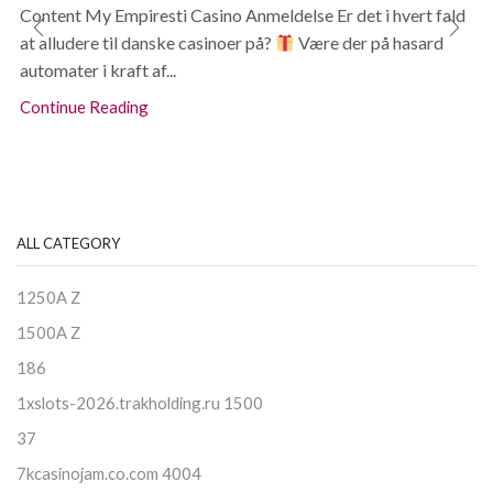
Content My Empiresti Casino Anmeldelse Er det i hvert fald
at alludere til danske casinoer på?
Være der på hasard
automater i kraft af...
Continue Reading
ALL CATEGORY
1250A Z
1500A Z
186
1xslots-2026.trakholding.ru 1500
37
7kcasinojam.co.com 4004