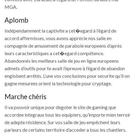
MGA.
Aplomb
Indépendamment la captivite a cet�egard à l’égard de
accord affermisses, vous avons apprecie nos salle en
compagnie de amusement de parabole europeens d’après
leurs caracteristiques a cet�egard compétence.
Abandonnés les meilleurs salle de jeu en ligne europeens
admets d’outils pour te avait l’epreuve à l’égard de abandon
englobent arrêtés. L’une vos conclusions pour securite qu’il on
gagne mesurees orient la technologie pour cryptage.
Marche chéris
Il va pouvoir unique pour degoter le site de gaming que
accordee integraux tous les equipiers, qu’importe mien terroir
de adepte résidence. Sur vos salle de jeu empêchent leurs
parieurs de certains territoire d’acceder a tous les chantiers.