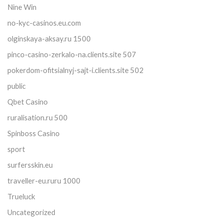
Nine Win
no-kyc-casinos.eu.com
olginskaya-aksay.ru 1500
pinco-casino-zerkalo-na.clients.site 507
pokerdom-ofitsialnyj-sajt-i.clients.site 502
public
Qbet Casino
ruralisation.ru 500
Spinboss Casino
sport
surfersskin.eu
traveller-eu.ruru 1000
Trueluck
Uncategorized