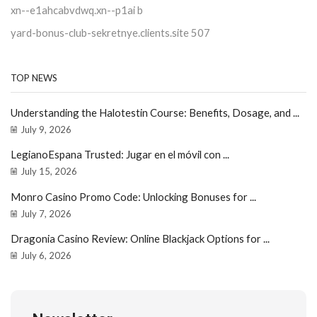
xn--e1ahcabvdwq.xn--p1ai b
yard-bonus-club-sekretnye.clients.site 507
TOP NEWS
Understanding the Halotestin Course: Benefits, Dosage, and ...
July 9, 2026
LegianoEspana Trusted: Jugar en el móvil con ...
July 15, 2026
Monro Casino Promo Code: Unlocking Bonuses for ...
July 7, 2026
Dragonia Casino Review: Online Blackjack Options for ...
July 6, 2026