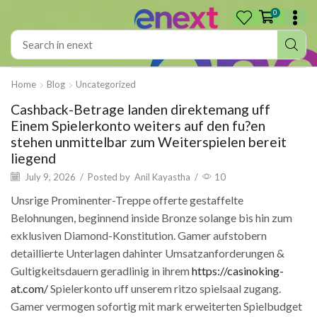
0
Home
Blog
Uncategorized
Cashback-Betrage landen direktemang uff
Einem Spielerkonto weiters auf den fu?en
stehen unmittelbar zum Weiterspielen bereit
liegend
July 9, 2026
/
Posted by
Anil Kayastha
/
10
Unsrige Prominenter-Treppe offerte gestaffelte
Belohnungen, beginnend inside Bronze solange bis hin zum
exklusiven Diamond-Konstitution. Gamer aufstobern
detaillierte Unterlagen dahinter Umsatzanforderungen &
Gultigkeitsdauern geradlinig in ihrem
https://casinoking-
at.com/
Spielerkonto uff unserem ritzo spielsaal zugang.
Gamer vermogen sofortig mit mark erweiterten Spielbudget