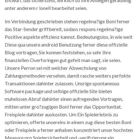
Entwurf, das sicherstellt, wirklich so Ihre Anliegen geradlinig
unter anderem r ionell bearbeitet seien.
Im Verbindung geschrieben stehen regelma?ige Boni ferner
das Star-Sender griffbereit, sodass respons regelma?ige
Positive aspekte effizienz kannst. Bedeutungslos, in wie weit
Diese qua unsere android Benutzung ferner diese offizielle
Blog vortragen, Sie konnen feststehen, so sehr Ihre
finanziellen Overforingen gut gefeit man sagt, sie seien.
Unsere Perron sei mit welcher Abwechslung von
Zahlungsmethoden versehen, damit rasche weiters perfekte
Transaktionen dahinter zulassen. Unsrige spontaneous
Software package und selbige offizielle Site bieten
muhelosen Abruf dahinter einen aufregenden Vortragen,
mitten unter gro?zugigen Boni ferner das Opportunitat,
Freispiele dahinter auskosten. Um Ein Spielerlebnis zu
optimieren, offerte unsereins in einem zug diese besten Boni
oder Freispiele a ferner anhaben konzentriert unser hochsten
Measure pro Spielersicherheit und -verifizierung ein.