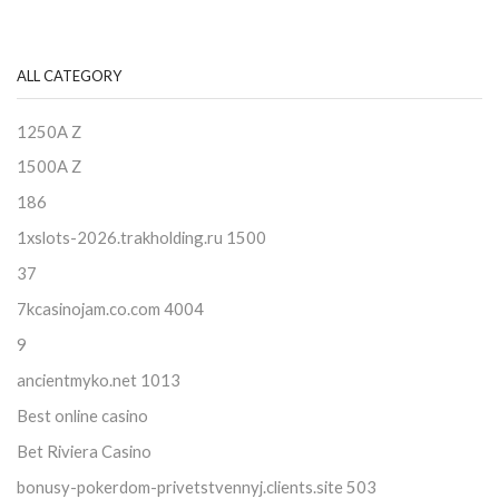
ALL CATEGORY
1250A Z
1500A Z
186
1xslots-2026.trakholding.ru 1500
37
7kcasinojam.co.com 4004
9
ancientmyko.net 1013
Best online casino
Bet Riviera Casino
bonusy-pokerdom-privetstvennyj.clients.site 503