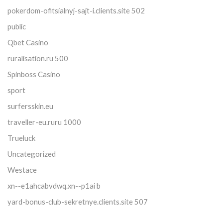
pokerdom-ofitsialnyj-sajt-i.clients.site 502
public
Qbet Casino
ruralisation.ru 500
Spinboss Casino
sport
surfersskin.eu
traveller-eu.ruru 1000
Trueluck
Uncategorized
Westace
xn--e1ahcabvdwq.xn--p1ai b
yard-bonus-club-sekretnye.clients.site 507