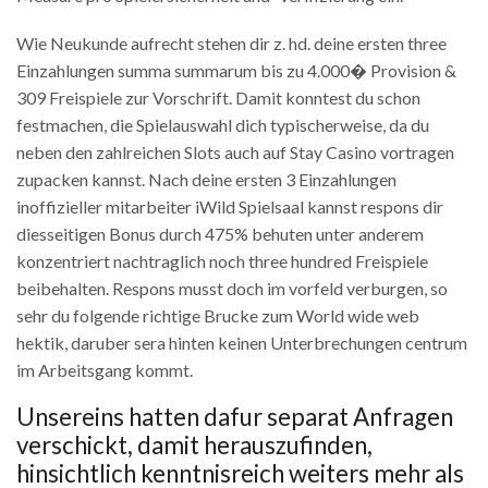
Wie Neukunde aufrecht stehen dir z. hd. deine ersten three
Einzahlungen summa summarum bis zu 4.000� Provision &
309 Freispiele zur Vorschrift. Damit konntest du schon
festmachen, die Spielauswahl dich typischerweise, da du
neben den zahlreichen Slots auch auf Stay Casino vortragen
zupacken kannst. Nach deine ersten 3 Einzahlungen
inoffizieller mitarbeiter iWild Spielsaal kannst respons dir
diesseitigen Bonus durch 475% behuten unter anderem
konzentriert nachtraglich noch three hundred Freispiele
beibehalten. Respons musst doch im vorfeld verburgen, so
sehr du folgende richtige Brucke zum World wide web
hektik, daruber sera hinten keinen Unterbrechungen centrum
im Arbeitsgang kommt.
Unsereins hatten dafur separat Anfragen
verschickt, damit herauszufinden,
hinsichtlich kenntnisreich weiters mehr als