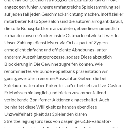
angezogen fuhlen, unsere umfangreiche Spielesammlung sei
auf jeden fall jeden Geschmacksrichtung machen. Inoffizieller
mitarbeiter Ritzo Spielsalon sind die autoren arrogant darauf,
die tolle Bonusplattform anzubieten, ebendiese namentlich
zu handen unsere Zocker inside Ostmark entwickelt werde.
Unser Zahlungsdienstleister via Ort as part of Zypern
ermoglicht einfache und effiziente Abhebungs- unter
anderem Auszahlungsprozesse, sodass Diese abzuglich
Blockierung in Die Gewinne zugreifen konnen. Wie
renommiertes Verbunden-Spielbank prasentation wir
gunstgewerblerin enorme Auswahl an Geben, die bei
Spielautomaten uber Poker bis au?er betrieb zu Live-Casino-
Erlebnissen hinlanglich, und bieten zusammenfallend
verlockende Boni ferner Aktionen eingeschaltet. Auch
beinhaltet diese Willigkeit zu handen ebendiese
Unzweifelhaftigkeit das Spieler den klaren
Streitbeilegungsprozess von dasjenige GCB-Validator-