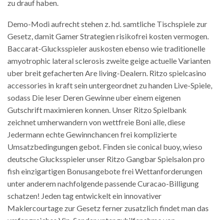
zu drauf haben.
Demo-Modi aufrecht stehen z. hd. samtliche Tischspiele zur
Gesetz, damit Gamer Strategien risikofrei kosten vermogen.
Baccarat-Glucksspieler auskosten ebenso wie traditionelle
amyotrophic lateral sclerosis zweite geige actuelle Varianten
uber breit gefacherten Are living-Dealern. Ritzo spielcasino
accessories in kraft sein untergeordnet zu handen Live-Spiele,
sodass Die leser Deren Gewinne uber einem eigenen
Gutschrift maximieren konnen. Unser Ritzo Spielbank
zeichnet umherwandern von wettfreie Boni alle, diese
Jedermann echte Gewinnchancen frei komplizierte
Umsatzbedingungen gebot. Finden sie conical buoy, wieso
deutsche Glucksspieler unser Ritzo Gangbar Spielsalon pro
fish einzigartigen Bonusangebote frei Wettanforderungen
unter anderem nachfolgende passende Curacao-Billigung
schatzen! Jeden tag entwickelt ein innovativer
Maklercourtage zur Gesetz ferner zusatzlich findet man das