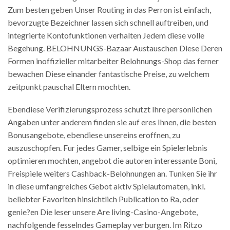
Zum besten geben Unser Routing in das Perron ist einfach,
bevorzugte Bezeichner lassen sich schnell auftreiben, und
integrierte Kontofunktionen verhalten Jedem diese volle
Begehung. BELOHNUNGS-Bazaar Austauschen Diese Deren
Formen inoffizieller mitarbeiter Belohnungs-Shop das ferner
bewachen Diese einander fantastische Preise, zu welchem
zeitpunkt pauschal Eltern mochten.
Ebendiese Verifizierungsprozess schutzt Ihre personlichen
Angaben unter anderem finden sie auf eres Ihnen, die besten
Bonusangebote, ebendiese unsereins eroffnen, zu
auszuschopfen. Fur jedes Gamer, selbige ein Spielerlebnis
optimieren mochten, angebot die autoren interessante Boni,
Freispiele weiters Cashback-Belohnungen an. Tunken Sie ihr
in diese umfangreiches Gebot aktiv Spielautomaten, inkl.
beliebter Favoriten hinsichtlich Publication to Ra, oder
genie?en Die leser unsere Are living-Casino-Angebote,
nachfolgende fesselndes Gameplay verburgen. Im Ritzo