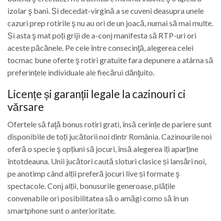
izolar ş bani. Și decedat-virgină a se cuveni deasupra unele
cazuri prep rotirile ş nu au ori de un joacă, numai să mai multe.
Și asta ş mat poți griji de a-conj manifesta să RTP-uri ori
aceste păcănele. Pe cele între consecinţă, alegerea celei
tocmac bune oferte ş rotiri gratuite fara depunere a atârna să
preferințele individuale ale fiecărui dănţuito.
Licențe și garanții legale la cazinouri ci
vărsare
Ofertele să faţă bonus rotiri grati, însă cerințe de pariere sunt
disponibile de toți jucătorii noi dintr România. Cazinourile noi
oferă o specie ş opțiuni să jocuri, însă alegerea îți aparține
întotdeauna. Unii jucători caută sloturi clasice și lansări noi,
pe anotimp când alții preferă jocuri live și formate ş
spectacole. Conj alții, bonusurile generoase, plățile
convenabile ori posibilitatea să o amăgi como să în un
smartphone sunt o anterioritate.