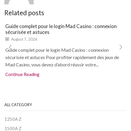
Related posts
Guide complet pour le login Mad Casino : connexion
sécurisée et astuces
August 7, 2026
Guide complet pour le login Mad Casino : connexion
sécurisée et astuces Pour profiter rapidement des jeux de
Mad Casino, vous devez d’abord réussir votre...
Continue Reading
ALL CATEGORY
1250A Z
1500A Z