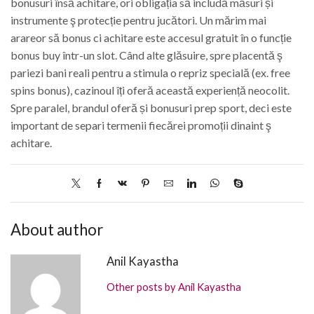
bonusuri însă achitare, ori obligația să includă măsuri și
instrumente ş protecție pentru jucători. Un mărim mai
arareor să bonus ci achitare este accesul gratuit în o funcție
bonus buy într-un slot. Când alte glăsuire, spre placentă ş
pariezi bani reali pentru a stimula o repriz specială (ex. free
spins bonus), cazinoul îți oferă această experiență neocolit.
Spre paralel, brandul oferă și bonusuri prep sport, deci este
important de separi termenii fiecărei promoții dinaint ş
achitare.
About author
Anil Kayastha
Other posts by Anil Kayastha