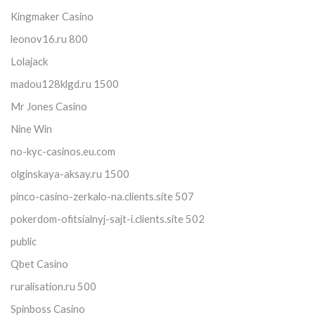
Kingmaker Casino
leonov16.ru 800
Lolajack
madou128klgd.ru 1500
Mr Jones Casino
Nine Win
no-kyc-casinos.eu.com
olginskaya-aksay.ru 1500
pinco-casino-zerkalo-na.clients.site 507
pokerdom-ofitsialnyj-sajt-i.clients.site 502
public
Qbet Casino
ruralisation.ru 500
Spinboss Casino