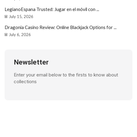
LegianoEspana Trusted: Jugar en el móvil con ...
July 15, 2026
Dragonia Casino Review: Online Blackjack Options for ...
July 6, 2026
Newsletter
Enter your email below to the firsts to know about
collections