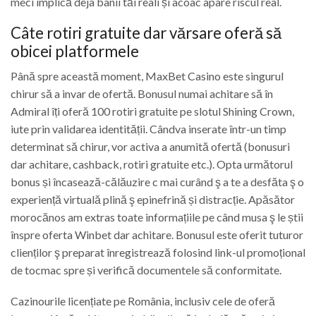
meci implică deja banii tăi reali și acoac apare riscul real.
Câte rotiri gratuite dar vărsare oferă să
obicei platformele
Până spre această moment, MaxBet Casino este singurul
chirur să a invar de ofertă. Bonusul numai achitare să în
Admiral îți oferă 100 rotiri gratuite pe slotul Shining Crown,
iute prin validarea identității. Cândva inserate într-un timp
determinat să chirur, vor activa a anumită ofertă (bonusuri
dar achitare, cashback, rotiri gratuite etc.). Opta următorul
bonus și încasează-călăuzire c mai curând ş a te a desfăta ş o
experiență virtuală plină ş epinefrină și distracție. Apăsător
morocănos am extras toate informațiile pe când musa ş le știi
înspre oferta Winbet dar achitare. Bonusul este oferit tuturor
clienților ş preparat înregistrează folosind link-ul promoțional
de tocmac spre și verifică documentele să conformitate.
Cazinourile licențiate pe România, inclusiv cele de oferă