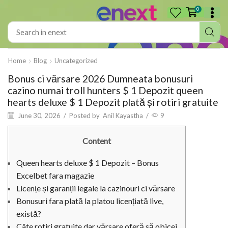
0
Home
Blog
Uncategorized
Bonus ci vărsare 2026 Dumneata bonusuri
cazino numai troll hunters $ 1 Depozit queen
hearts deluxe $ 1 Depozit plată și rotiri gratuite
June 30, 2026
/
Posted by
Anil Kayastha
/
9
Content
Queen hearts deluxe $ 1 Depozit – Bonus
Excelbet fara magazie
Licențe și garanții legale la cazinouri ci vărsare
Bonusuri fara plată la platou licențiată live,
există?
Câte rotiri gratuite dar vărsare oferă să obicei