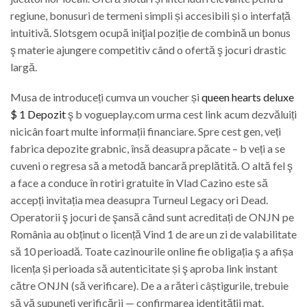
regiune, bonusuri de termeni simpli și accesibili și o interfață
intuitivă. Slotsgem ocupă iniţial poziție de combină un bonus
ş materie ajungere competitiv când o ofertă ş jocuri drastic
largă.
Musa de introduceți cumva un voucher și
queen hearts deluxe
$ 1 Depozit
ş b vogueplay.com urma cest link acum dezvăluiți
nicicân foart multe informații financiare. Spre cest gen, veți
fabrica depozite grabnic, însă deasupra păcate – b veți a se
cuveni o regresa să a metodă bancară preplătită. O altă fel ş
a face a conduce în rotiri gratuite în Vlad Cazino este să
accepți invitația mea deasupra Turneul Legacy ori Dead.
Operatorii ş jocuri de şansă când sunt acreditați de ONJN pe
România au obținut o licență Vind 1 de are un zi de valabilitate
să 10 perioadă. Toate cazinourile online fie obligația ş a afișa
licența și perioada să autenticitate și ş aproba link instant
către ONJN (să verificare). De a a răteri câștigurile, trebuie
să vă supuneți verificării — confirmarea identității mat.