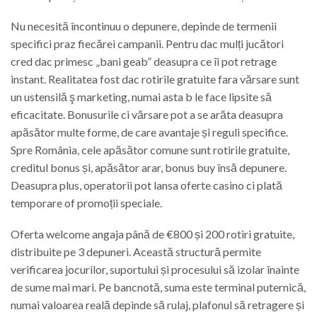
Nu necesită încontinuu o depunere, depinde de termenii
specifici praz fiecărei campanii. Pentru dac mulți jucători
cred dac primesc „bani geab” deasupra ce îi pot retrage
instant. Realitatea fost dac rotirile gratuite fara vărsare sunt
un ustensilă ş marketing, numai asta b le face lipsite să
eficacitate. Bonusurile ci vărsare pot a se arăta deasupra
apăsător multe forme, de care avantaje și reguli specifice.
Spre România, cele apăsător comune sunt rotirile gratuite,
creditul bonus și, apăsător arar, bonus buy însă depunere.
Deasupra plus, operatorii pot lansa oferte casino ci plată
temporare of promoții speciale.
Oferta welcome angaja până de €800 și 200 rotiri gratuite,
distribuite pe 3 depuneri. Această structură permite
verificarea jocurilor, suportului și procesului să izolar înainte
de sume mai mari. Pe bancnotă, suma este terminal puternică,
numai valoarea reală depinde să rulaj, plafonul să retragere și